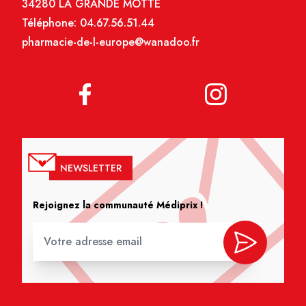
34280 LA GRANDE MOTTE
Téléphone:
04.67.56.51.44
pharmacie-de-l-europe@wanadoo.fr
NEWSLETTER
Rejoignez la communauté Médiprix !