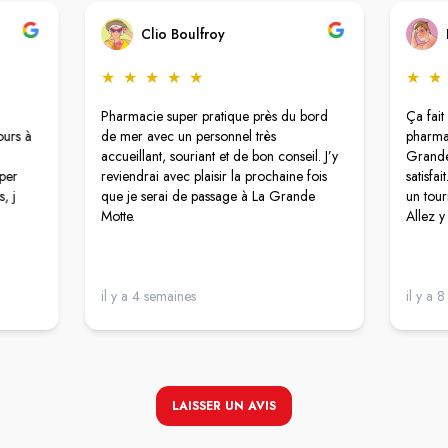
Clio Boulfroy
★
★
★
★
★
★
★
Pharmacie super pratique près du bord
Ça fait 
ours à
de mer avec un personnel très
pharmac
accueillant, souriant et de bon conseil. J’y
Grande 
uper
reviendrai avec plaisir la prochaine fois
satisfa
, j
que je serai de passage à La Grande
un touri
Motte.
Allez y
il y a 4 semaines
il y a 
LAISSER UN AVIS