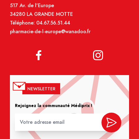
517 Av. de l'Europe
34280 LA GRANDE MOTTE
Téléphone:
04.67.56.51.44
pharmacie-de-l-europe@wanadoo.fr
NEWSLETTER
Rejoignez la communauté Médiprix !