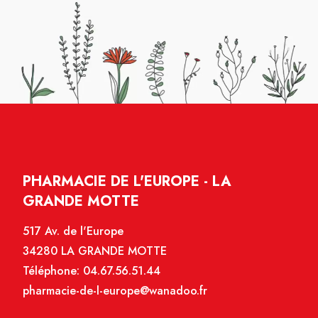
PHARMACIE DE L'EUROPE - LA
GRANDE MOTTE
517 Av. de l'Europe
34280 LA GRANDE MOTTE
Téléphone:
04.67.56.51.44
pharmacie-de-l-europe@wanadoo.fr