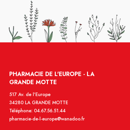
PHARMACIE DE L'EUROPE - LA
GRANDE MOTTE
517 Av. de l'Europe
34280 LA GRANDE MOTTE
Téléphone:
04.67.56.51.44
pharmacie-de-l-europe@wanadoo.fr