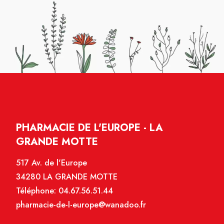
PHARMACIE DE L'EUROPE - LA
GRANDE MOTTE
517 Av. de l'Europe
34280 LA GRANDE MOTTE
Téléphone:
04.67.56.51.44
pharmacie-de-l-europe@wanadoo.fr