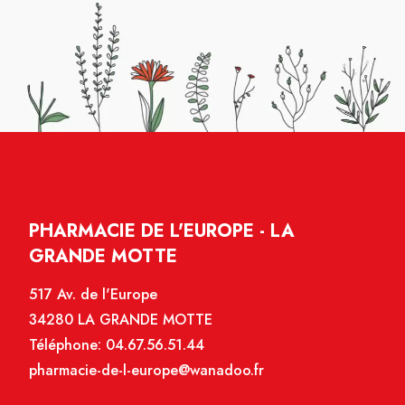
PHARMACIE DE L'EUROPE - LA
GRANDE MOTTE
517 Av. de l'Europe
34280 LA GRANDE MOTTE
Téléphone:
04.67.56.51.44
pharmacie-de-l-europe@wanadoo.fr