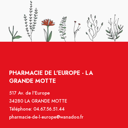
PHARMACIE DE L'EUROPE - LA
GRANDE MOTTE
517 Av. de l'Europe
34280 LA GRANDE MOTTE
Téléphone:
04.67.56.51.44
pharmacie-de-l-europe@wanadoo.fr