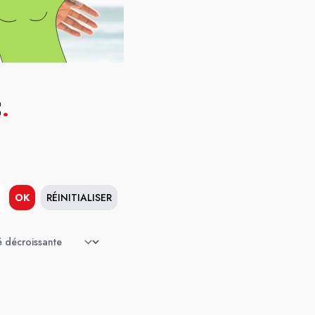
C
.
OK
RÉINITIALISER