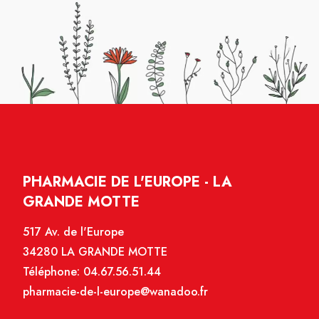
PHARMACIE DE L'EUROPE - LA
GRANDE MOTTE
517 Av. de l'Europe
34280 LA GRANDE MOTTE
Téléphone:
04.67.56.51.44
pharmacie-de-l-europe@wanadoo.fr